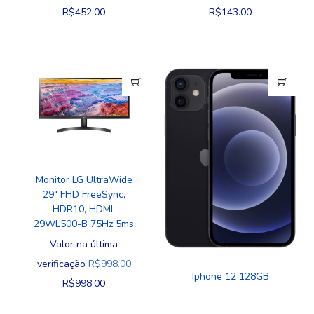
R$
452.00
R$
143.00
Monitor LG UltraWide
29″ FHD FreeSync,
HDR10, HDMI,
29WL500-B 75Hz 5ms
Valor na última
verificação
R$
998.00
Iphone 12 128GB
R$
998.00