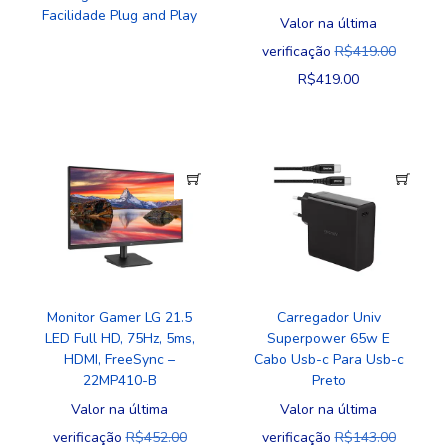
Facilidade Plug and Play
Valor na última
verificação
R$
419.00
R$
419.00
Monitor Gamer LG 21.5
Carregador Univ
LED Full HD, 75Hz, 5ms,
Superpower 65w E
HDMI, FreeSync –
Cabo Usb-c Para Usb-c
22MP410-B
Preto
Valor na última
Valor na última
verificação
R$
452.00
verificação
R$
143.00