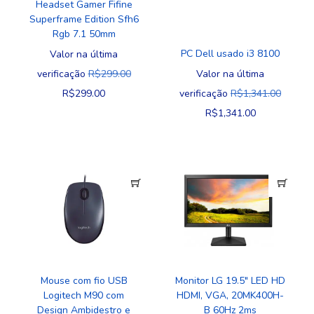
Headset Gamer Fifine
Superframe Edition Sfh6
Rgb 7.1 50mm
PC Dell usado i3 8100
Valor na última
verificação
R$
299.00
Valor na última
R$
299.00
verificação
R$
1,341.00
R$
1,341.00
Mouse com fio USB
Monitor LG 19.5″ LED HD
Logitech M90 com
HDMI, VGA, 20MK400H-
Design Ambidestro e
B 60Hz 2ms