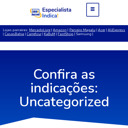
Lojas parceiras:
MercadoLivre
|
Amazon
|
Parceiro Magalu
|
Acer
|
AliExpress
|
CasasBahia
|
Carrefour
|
KaBuM
|
FastShop
| Samsung |
Confira as
indicações:
Uncategorized