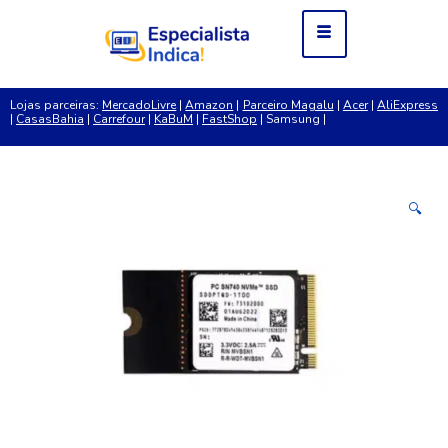
Lojas parceiras:
MercadoLivre
|
Amazon
|
Parceiro Magalu
|
Acer
|
AliExpress
|
CasasBahia
|
Carrefour
|
KaBuM
|
FastShop
| Samsung |
🔍