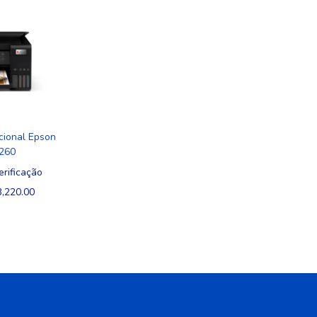
cional Epson
4260
erificação
3,220.00