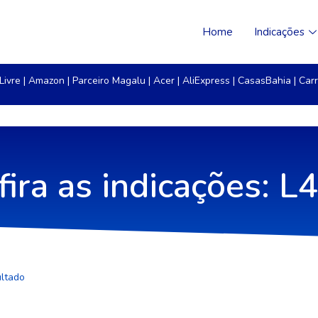
Home
Indicações
Livre
|
Amazon
|
Parceiro Magalu
|
Acer
|
AliExpress
|
CasasBahia
|
Carr
fira as indicações: L
ultado