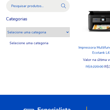
Pesquis
ar
Categorias
Selecione uma categoria
Impressora Multifun
Ecotank L
Valor na última v
R$
3,220.00
R$