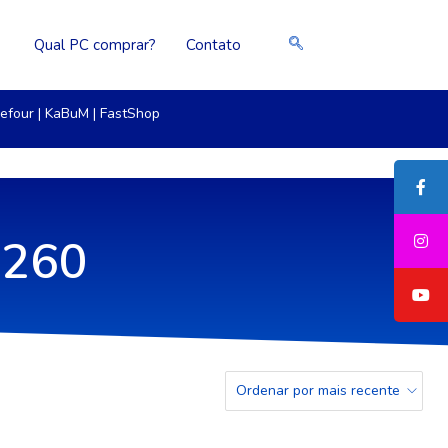
Qual PC comprar?
Contato
efour
|
KaBuM
|
FastShop
4260