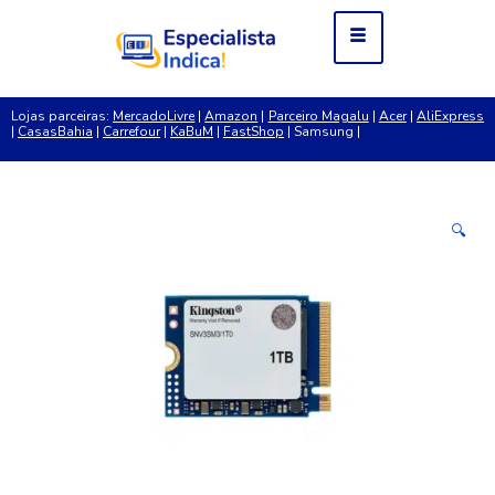
Lojas parceiras:
MercadoLivre
|
Amazon
|
Parceiro Magalu
|
Acer
|
AliExpress
|
CasasBahia
|
Carrefour
|
KaBuM
|
FastShop
| Samsung |
🔍