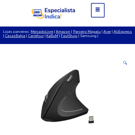
Lojas parceiras:
MercadoLivre
|
Amazon
|
Parceiro Magalu
|
Acer
|
AliExpress
|
CasasBahia
|
Carrefour
|
KaBuM
|
FastShop
| Samsung |
🔍