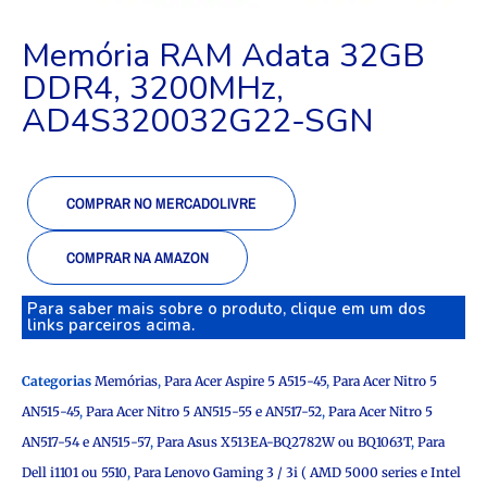
Memória RAM Adata 32GB
DDR4, 3200MHz,
AD4S320032G22-SGN
COMPRAR NO MERCADOLIVRE
COMPRAR NA AMAZON
Para saber mais sobre o produto, clique em um dos
links parceiros acima.
Categorias
Memórias
,
Para Acer Aspire 5 A515-45
,
Para Acer Nitro 5
AN515-45
,
Para Acer Nitro 5 AN515-55 e AN517-52
,
Para Acer Nitro 5
AN517-54 e AN515-57
,
Para Asus X513EA-BQ2782W ou BQ1063T
,
Para
Dell i1101 ou 5510
,
Para Lenovo Gaming 3 / 3i ( AMD 5000 series e Intel