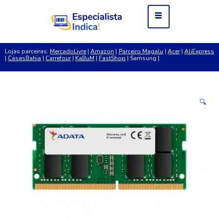
Lojas parceiras:
MercadoLivre
|
Amazon
|
Parceiro Magalu
|
Acer
|
AliExpress
|
CasasBahia
|
Carrefour
|
KaBuM
|
FastShop
| Samsung |
🔍