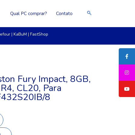
Qual PC comprar?
Contato
efour
|
KaBuM
|
FastShop
ton Fury Impact, 8GB,
4, CL20, Para
F432S20IB/8