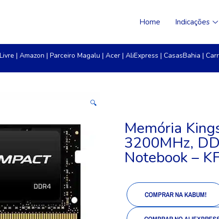
Home
Indicações
Livre
|
Amazon
|
Parceiro Magalu
|
Acer
|
AliExpress
|
CasasBahia
|
Carr
🔍
Memória Kings
3200MHz, DDR
Notebook – K
COMPRAR NA KABUM!