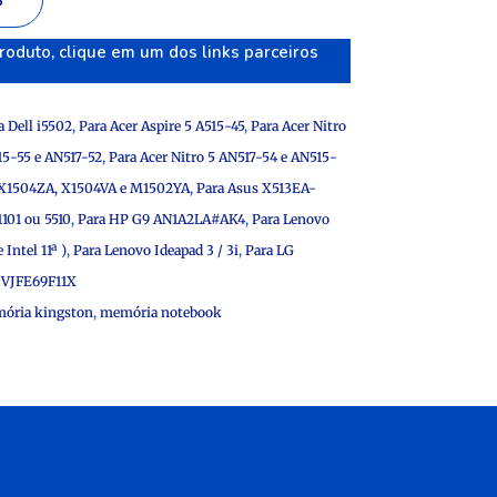
S
roduto, clique em um dos links parceiros
a Dell i5502
,
Para Acer Aspire 5 A515-45
,
Para Acer Nitro
15-55 e AN517-52
,
Para Acer Nitro 5 AN517-54 e AN515-
 X1504ZA, X1504VA e M1502YA
,
Para Asus X513EA-
1101 ou 5510
,
Para HP G9 AN1A2LA#AK4
,
Para Lenovo
Intel 11ª )
,
Para Lenovo Ideapad 3 / 3i
,
Para LG
6 VJFE69F11X
ória kingston
,
memória notebook