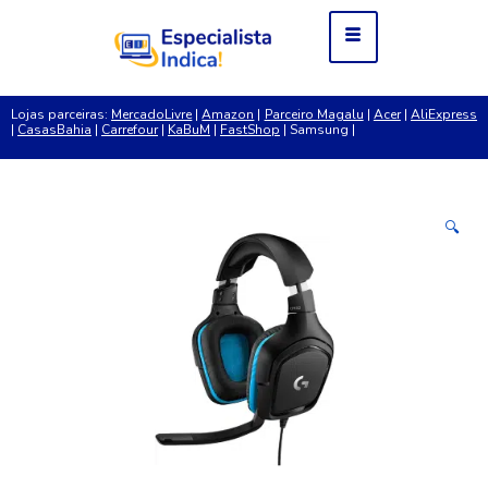
Lojas parceiras:
MercadoLivre
|
Amazon
|
Parceiro Magalu
|
Acer
|
AliExpress
|
CasasBahia
|
Carrefour
|
KaBuM
|
FastShop
| Samsung |
🔍