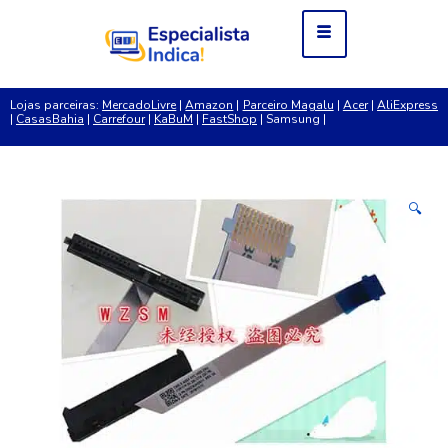
Lojas parceiras:
MercadoLivre
|
Amazon
|
Parceiro Magalu
|
Acer
|
AliExpress
|
CasasBahia
|
Carrefour
|
KaBuM
|
FastShop
| Samsung |
🔍