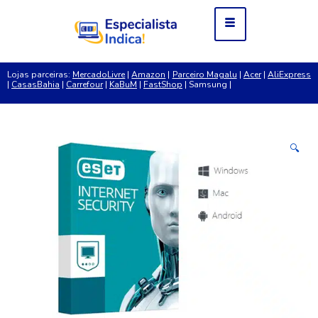
Lojas parceiras:
MercadoLivre
|
Amazon
|
Parceiro Magalu
|
Acer
|
AliExpress
|
CasasBahia
|
Carrefour
|
KaBuM
|
FastShop
| Samsung |
🔍