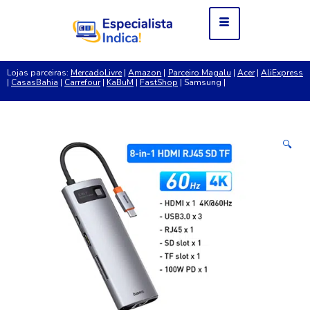
Lojas parceiras:
MercadoLivre
|
Amazon
|
Parceiro Magalu
|
Acer
|
AliExpress
|
CasasBahia
|
Carrefour
|
KaBuM
|
FastShop
| Samsung |
🔍