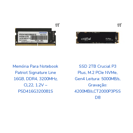
Memória Para Notebook
SSD 2TB Crucial P3
Patriot Signature Line
Plus, M.2 PCIe NVMe,
16GB, DDR4, 3200MHz,
Gen4 Leitura: 5000MB/s,
CL22, 1.2V –
Gravação:
PSD416G320081S
4200MB/s,CT2000P3PSS
D8