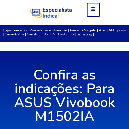
Lojas parceiras:
MercadoLivre
|
Amazon
|
Parceiro Magalu
|
Acer
|
AliExpress
|
CasasBahia
|
Carrefour
|
KaBuM
|
FastShop
| Samsung |
Confira as
indicações: Para
ASUS Vivobook
M1502IA