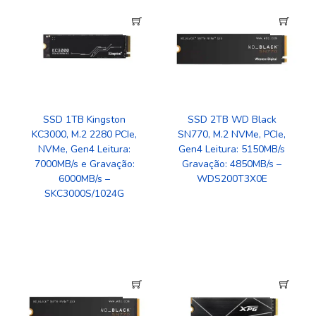
SSD 2TB WD Black
SSD 1TB Kingston
SN770, M.2 NVMe, PCIe,
KC3000, M.2 2280 PCIe,
Gen4 Leitura: 5150MB/s
NVMe, Gen4 Leitura:
Gravação: 4850MB/s –
7000MB/s e Gravação:
WDS200T3X0E
6000MB/s –
SKC3000S/1024G