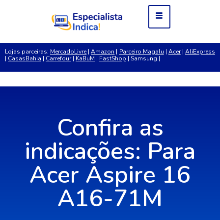
Lojas parceiras:
MercadoLivre
|
Amazon
|
Parceiro Magalu
|
Acer
|
AliExpress
|
CasasBahia
|
Carrefour
|
KaBuM
|
FastShop
| Samsung |
Confira as
indicações: Para
Acer Aspire 16
A16-71M