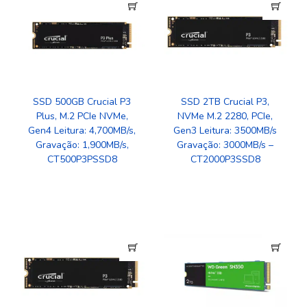
SSD 2TB Crucial P3,
SSD 500GB Crucial P3
NVMe M.2 2280, PCIe,
Plus, M.2 PCIe NVMe,
Gen3 Leitura: 3500MB/s
Gen4 Leitura: 4,700MB/s,
Gravação: 3000MB/s –
Gravação: 1,900MB/s,
‎CT2000P3SSD8
CT500P3PSSD8