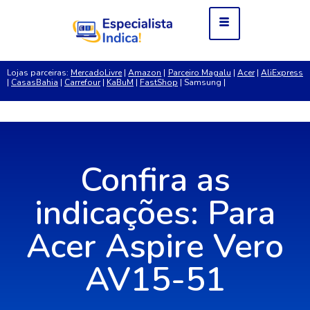
Lojas parceiras:
MercadoLivre
|
Amazon
|
Parceiro Magalu
|
Acer
|
AliExpress
|
CasasBahia
|
Carrefour
|
KaBuM
|
FastShop
| Samsung |
Confira as
indicações: Para
Acer Aspire Vero
AV15-51